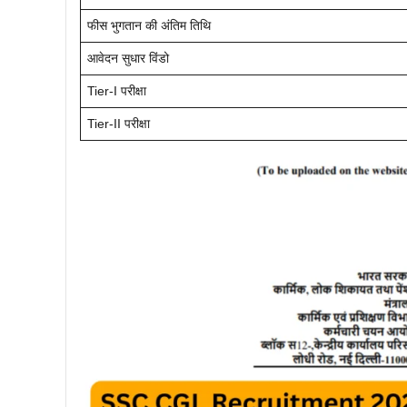
फीस भुगतान की अंतिम तिथि
आवेदन सुधार विंडो
Tier-I परीक्षा
Tier-II परीक्षा