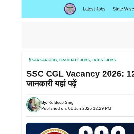
Skip
Latest Jobs
State Wise
to
content
SARKARI JOB
,
GRADUATE JOBS
,
LATEST JOBS
SSC CGL Vacancy 2026: 12,256
जानकारी यहां पढ़ें
By:
Kuldeep Sing
Published on: 01 Jun 2026 12:29 PM