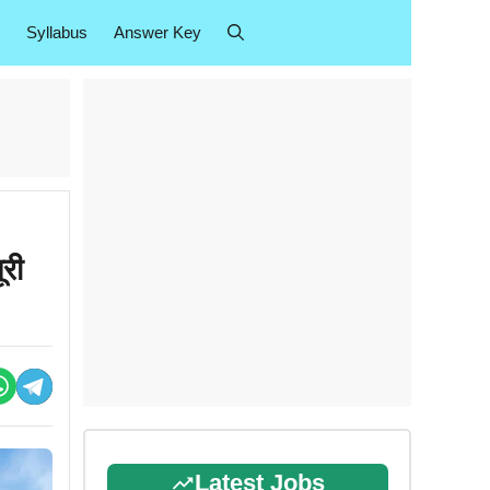
Syllabus
Answer Key
री
Latest Jobs