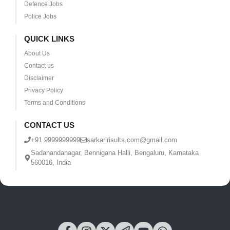
Defence Jobs
Police Jobs
QUICK LINKS
About Us
Contact us
Disclaimer
Privacy Policy
Terms and Conditions
CONTACT US
+91 9999999999
sarkaririsults.com@gmail.com
Sadanandanagar, Bennigana Halli, Bengaluru, Karnataka
560016, India