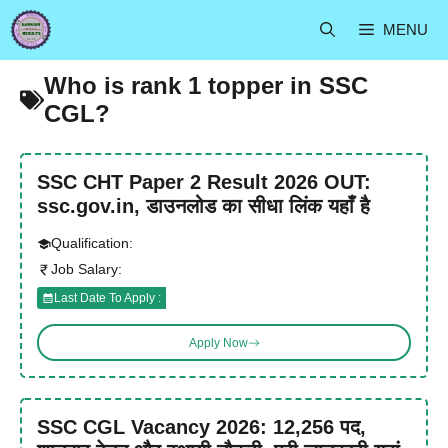
Skip
MENU
to
content
Who is rank 1 topper in SSC
CGL?
SSC CHT Paper 2 Result 2026 OUT:
ssc.gov.in, डाउनलोड का सीधा लिंक यहाँ है
Qualification:
Job Salary:
Last Date To Apply :
Apply Now
SSC CGL Vacancy 2026: 12,256 पद,