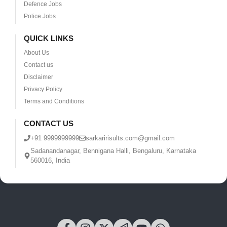
Defence Jobs
Police Jobs
QUICK LINKS
About Us
Contact us
Disclaimer
Privacy Policy
Terms and Conditions
CONTACT US
+91 9999999999
sarkaririsults.com@gmail.com
Sadanandanagar, Bennigana Halli, Bengaluru, Karnataka
560016, India