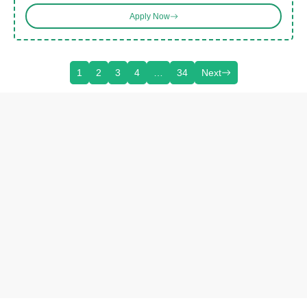
Apply Now
1
2
3
4
…
34
Next