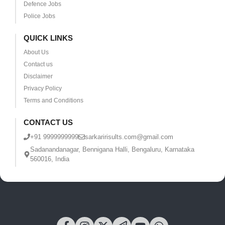
Defence Jobs
Police Jobs
QUICK LINKS
About Us
Contact us
Disclaimer
Privacy Policy
Terms and Conditions
CONTACT US
+91 9999999999
sarkaririsults.com@gmail.com
Sadanandanagar, Bennigana Halli, Bengaluru, Karnataka
560016, India