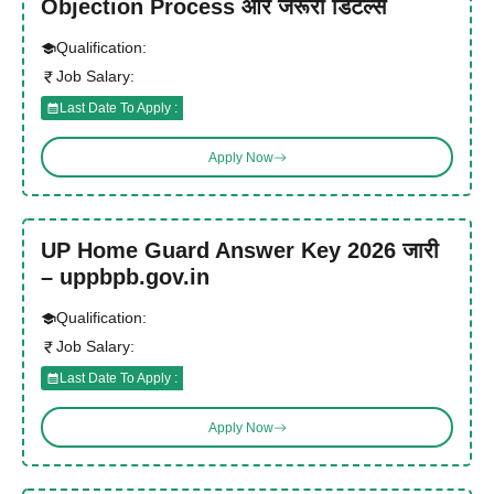
Objection Process और जरूरी डिटेल्स
Qualification:
Job Salary:
Last Date To Apply :
Apply Now
UP Home Guard Answer Key 2026 जारी
– uppbpb.gov.in
Qualification:
Job Salary:
Last Date To Apply :
Apply Now