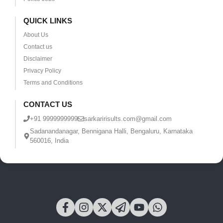
QUICK LINKS
About Us
Contact us
Disclaimer
Privacy Policy
Terms and Conditions
CONTACT US
+91 9999999999
sarkaririsults.com@gmail.com
Sadanandanagar, Bennigana Halli, Bengaluru, Karnataka
560016, India