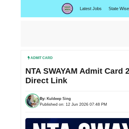
Skip
Latest Jobs
State Wise
to
content
ADMIT CARD
NTA SWAYAM Admit Card 2026 ज
Direct Link
By:
Kuldeep Sing
Published on: 12 Jun 2026 07:48 PM