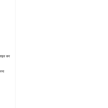
लाइव कर
करना