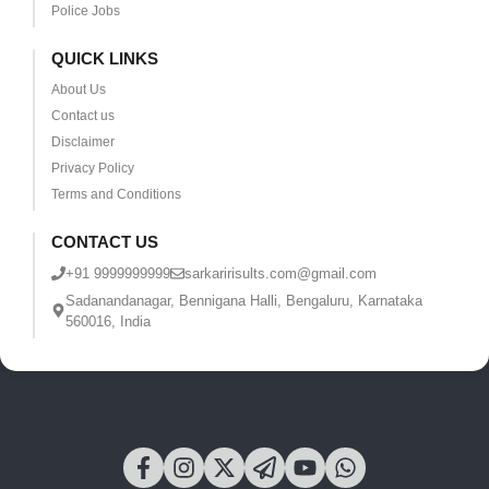
Police Jobs
QUICK LINKS
About Us
Contact us
Disclaimer
Privacy Policy
Terms and Conditions
CONTACT US
+91 9999999999
sarkaririsults.com@gmail.com
Sadanandanagar, Bennigana Halli, Bengaluru, Karnataka
560016, India