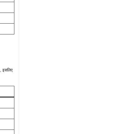
ै, इसलिए