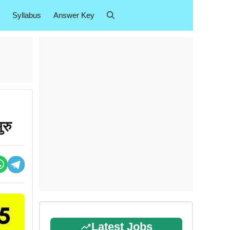
Syllabus
Answer Key
रु
Latest Jobs