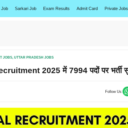
 Job
Sarkari Job
Exam Results
Admit Card
Private Jobs
T JOBS
,
UTTAR PRADESH JOBS
tment 2025 में 7994 पदों पर भर्ती सु
Follow Us: