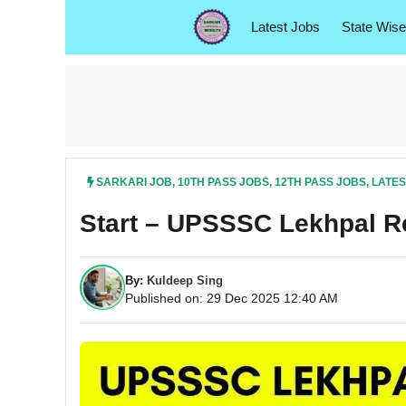
Skip
Latest Jobs
State Wise
to
content
SARKARI JOB
,
10TH PASS JOBS
,
12TH PASS JOBS
,
LATES
Start – UPSSSC Lekhpal Recrui
By:
Kuldeep Sing
Published on: 29 Dec 2025 12:40 AM