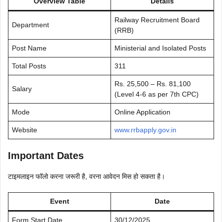
Overview Table
Details
Railway Recruitment Board
Department
(RRB)
Post Name
Ministerial and Isolated Posts
Total Posts
311
Rs. 25,500 – Rs. 81,100
Salary
(Level 4-6 as per 7th CPC)
Mode
Online Application
Website
www.rrbapply.gov.in
Important Dates
टाइमलाइन फॉलो करना जरूरी है, वरना आवेदन मिस हो सकता है।
Event
Date
Form Start Date
30/12/2025