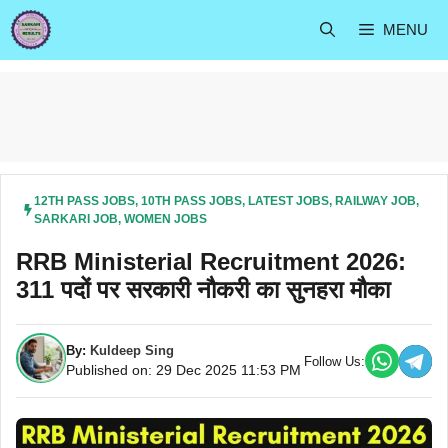
Skip
MENU
to
content
12TH PASS JOBS
,
10TH PASS JOBS
,
LATEST JOBS
,
RAILWAY JOB
,
SARKARI JOB
,
WOMEN JOBS
RRB Ministerial Recruitment 2026:
311 पदों पर सरकारी नौकरी का सुनहरा मौका
By:
Kuldeep Sing
Follow Us:
Published on: 29 Dec 2025 11:53 PM