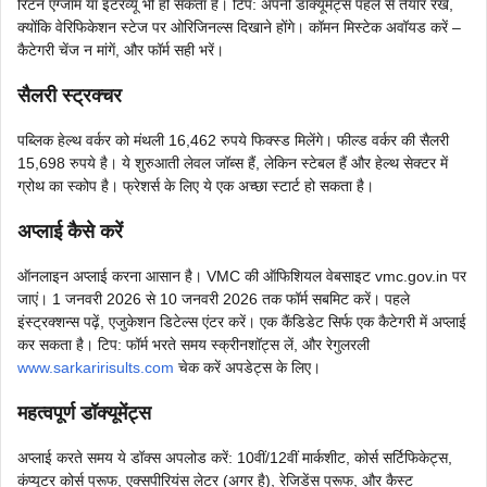
रिटन एग्जाम या इंटरव्यू भी हो सकता है। टिप: अपनी डॉक्यूमेंट्स पहले से तैयार रखें,
क्योंकि वेरिफिकेशन स्टेज पर ओरिजिनल्स दिखाने होंगे। कॉमन मिस्टेक अवॉयड करें –
कैटेगरी चेंज न मांगें, और फॉर्म सही भरें।
सैलरी स्ट्रक्चर
पब्लिक हेल्थ वर्कर को मंथली 16,462 रुपये फिक्स्ड मिलेंगे। फील्ड वर्कर की सैलरी
15,698 रुपये है। ये शुरुआती लेवल जॉब्स हैं, लेकिन स्टेबल हैं और हेल्थ सेक्टर में
ग्रोथ का स्कोप है। फ्रेशर्स के लिए ये एक अच्छा स्टार्ट हो सकता है।
अप्लाई कैसे करें
ऑनलाइन अप्लाई करना आसान है। VMC की ऑफिशियल वेबसाइट vmc.gov.in पर
जाएं। 1 जनवरी 2026 से 10 जनवरी 2026 तक फॉर्म सबमिट करें। पहले
इंस्ट्रक्शन्स पढ़ें, एजुकेशन डिटेल्स एंटर करें। एक कैंडिडेट सिर्फ एक कैटेगरी में अप्लाई
कर सकता है। टिप: फॉर्म भरते समय स्क्रीनशॉट्स लें, और रेगुलरली
www.sarkaririsults.com
चेक करें अपडेट्स के लिए।
महत्वपूर्ण डॉक्यूमेंट्स
अप्लाई करते समय ये डॉक्स अपलोड करें: 10वीं/12वीं मार्कशीट, कोर्स सर्टिफिकेट्स,
कंप्यूटर कोर्स प्रूफ, एक्सपीरियंस लेटर (अगर है), रेजिडेंस प्रूफ, और कैस्ट