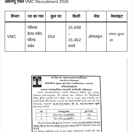
ओवरव्यू टेबल
VMC Recruitment 2026
विभाग
पद का नाम
कुल पद
सैलरी
मोड
वेबसाइट
पब्लिक
15,698
हेल्थ वर्कर,
–
vmc.gov
VMC
554
ऑनलाइन
फील्ड
16,462
.in
वर्कर
रुपये