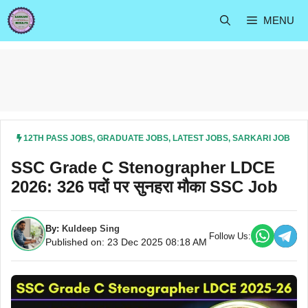
Skip
MENU
to
content
12TH PASS JOBS
,
GRADUATE JOBS
,
LATEST JOBS
,
SARKARI JOB
SSC Grade C Stenographer LDCE
2026: 326 पदों पर सुनहरा मौका SSC Job
By:
Kuldeep Sing
Follow Us:
Published on: 23 Dec 2025 08:18 AM