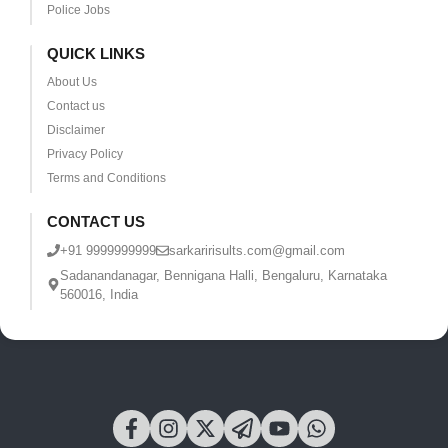
Police Jobs
QUICK LINKS
About Us
Contact us
Disclaimer
Privacy Policy
Terms and Conditions
CONTACT US
+91 9999999999
sarkaririsults.com@gmail.com
Sadanandanagar, Bennigana Halli, Bengaluru, Karnataka
560016, India