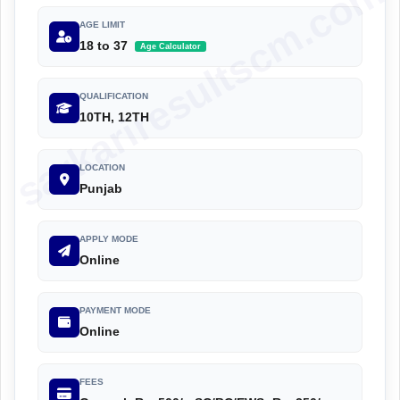
sarkariresultscm.com
AGE LIMIT
18 to 37
Age Calculator
QUALIFICATION
10TH, 12TH
LOCATION
Punjab
APPLY MODE
Online
PAYMENT MODE
Online
FEES