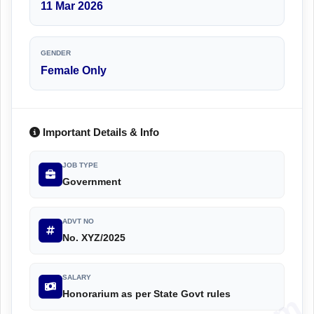
11 Mar 2026
GENDER
Female Only
Important Details & Info
JOB TYPE
Government
ADVT NO
No. XYZ/2025
SALARY
Honorarium as per State Govt rules