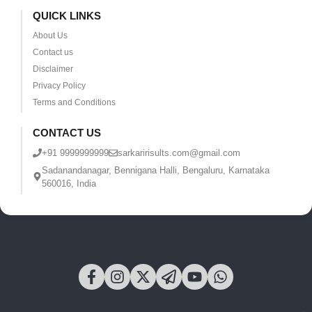
QUICK LINKS
About Us
Contact us
Disclaimer
Privacy Policy
Terms and Conditions
CONTACT US
+91 9999999999
sarkaririsults.com@gmail.com
Sadanandanagar, Bennigana Halli, Bengaluru, Karnataka
560016, India