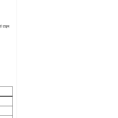
ां टाइम