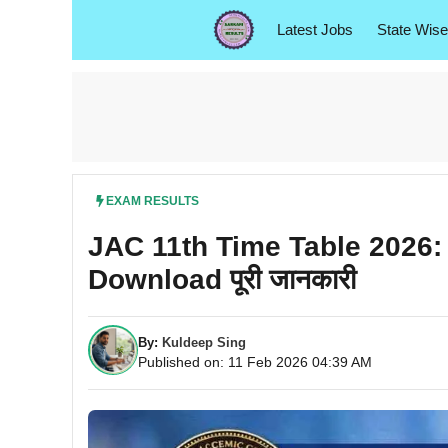
Skip
Latest Jobs
State Wise
to
content
EXAM RESULTS
JAC 11th Time Table 2026
Download पूरी जानकारी
By:
Kuldeep Sing
Published on: 11 Feb 2026 04:39 AM