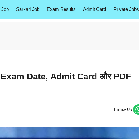
 Job
Sarkari Job
Exam Results
Admit Card
Private Jobs
: Exam Date, Admit Card और PDF
Follow Us: