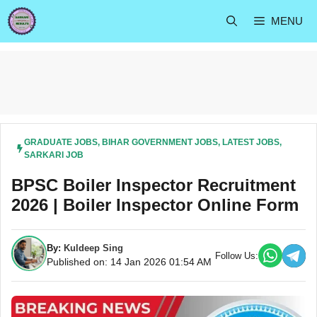
Skip
MENU
to
content
GRADUATE JOBS
,
BIHAR GOVERNMENT JOBS
,
LATEST JOBS
,
SARKARI JOB
BPSC Boiler Inspector Recruitment
2026 | Boiler Inspector Online Form
By:
Kuldeep Sing
Follow Us:
Published on: 14 Jan 2026 01:54 AM