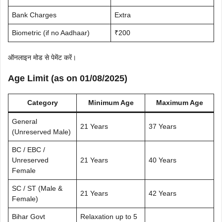
Bank Charges
Extra
Biometric (if no Aadhaar)
₹200
ऑनलाइन मोड से पेमेंट करें।
Age Limit (as on 01/08/2025)
Category
Minimum Age
Maximum Age
General
21 Years
37 Years
(Unreserved Male)
BC / EBC /
Unreserved
21 Years
40 Years
Female
SC / ST (Male &
21 Years
42 Years
Female)
Bihar Govt
Relaxation up to 5
–