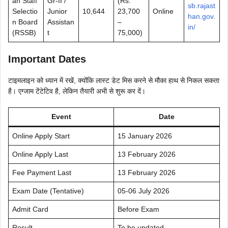
an Staff
Gr-II /
(Rs.
sb.rajast
Selectio
Junior
10,644
23,700
Online
han.gov.
n Board
Assistan
–
in/
(RSSB)
t
75,000)
Important Dates
टाइमलाइन को ध्यान में रखें, क्योंकि लास्ट डेट मिस करने से मौका हाथ से निकल सकता
है। एग्जाम टेंटेटिव है, लेकिन तैयारी अभी से शुरू कर दें।
Event
Date
Online Apply Start
15 January 2026
Online Apply Last
13 February 2026
Fee Payment Last
13 February 2026
Exam Date (Tentative)
05-06 July 2026
Admit Card
Before Exam
Result
To be updated