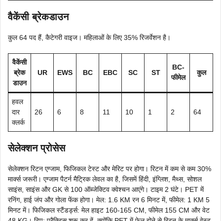
वैकेंसी ब्रेकडाउन
कुल 64 पद हैं, कैटेगरी वाइज। महिलाओं के लिए 35% रिजर्वेशन है।
वैकेंसी
BC-
ब्रेक
UR
EWS
BC
EBC
SC
ST
कुल
फीमेल
डाउन
हवल
दार
26
6
8
11
10
1
2
64
क्लर्क
सेलेक्शन प्रोसेस
सेलेक्शन रिटन एग्जाम, फिजिकल टेस्ट और मेरिट पर होगा। रिटन में कम से कम 30%
मार्क्स जरूरी। एग्जाम पैटर्न मैट्रिक लेवल का है, जिसमें हिंदी, इंग्लिश, मैथ्स, सोशल
साइंस, साइंस और GK से 100 ऑब्जेक्टिव क्वेश्चन आएंगे। टाइम 2 घंटे। PET में
रनिंग, हाई जंप और गोला फेंक होगा। मेल: 1.6 KM रन 6 मिनट में, फीमेल: 1 KM 5
मिनट में। फिजिकल स्टैंडर्ड्स: मेल हाइट 160-165 CM, फीमेल 155 CM और वेट
48 KG। टिप: प्रैक्टिस शुरू कर दें, क्योंकि PET में फेल होने से रिटन के मार्क्स वेस्ट