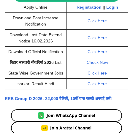
Apply Online
Registration
||
Login
Download Post Increase
Clic
k Here
Notification
Download Last Date Extend
Click Here
Notice 16.02.2026
Download Official Notification
Click H
ere
बिहार सरकारी नौकरियां 202
6 List
Check Now
State Wise Government Jobs
Click He
re
sarkari Result Hindi
Click Here
RRB Group D 2026: 22,000 वैकेंसी, 10वीं पास जल्दी अप्लाई करें!
Join WhatsApp Channel
Join Arattai Channel