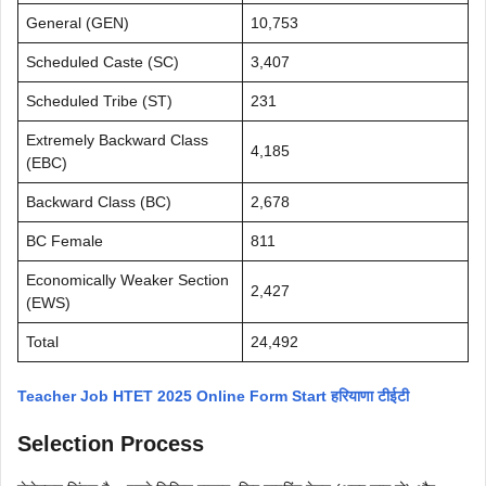
General (GEN)
10,753
Scheduled Caste (SC)
3,407
Scheduled Tribe (ST)
231
Extremely Backward Class
4,185
(EBC)
Backward Class (BC)
2,678
BC Female
811
Economically Weaker Section
2,427
(EWS)
Total
24,492
Teacher Job HTET 2025 Online Form Start हरियाणा टीईटी
Selection Process