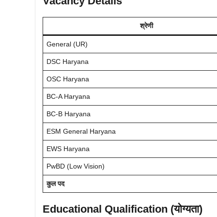
Vacancy Details
श्रेणी
General (UR)
DSC Haryana
OSC Haryana
BC-A Haryana
BC-B Haryana
ESM General Haryana
EWS Haryana
PwBD (Low Vision)
कुल पद
Educational Qualification (योग्यता)