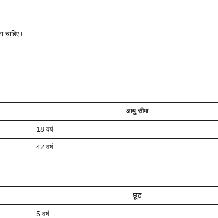
ा चाहिए।
आयु सीमा
18 वर्ष
42 वर्ष
छूट
5 वर्ष