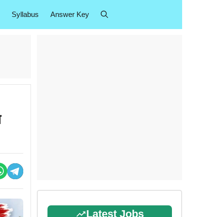
Syllabus
Answer Key
न
Latest Jobs