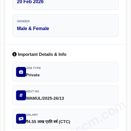
20 Feb 2026
GENDER
Male & Female
Important Details & Info
JOB TYPE
Private
ADVT NO
WAMUL/2025-26/13
SALARY
₹4.55 लाख प्रति वर्ष (CTC)