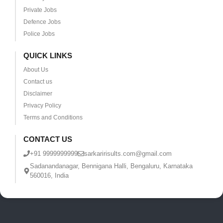
Private Jobs
Defence Jobs
Police Jobs
QUICK LINKS
About Us
Contact us
Disclaimer
Privacy Policy
Terms and Conditions
CONTACT US
+91 9999999999
sarkaririsults.com@gmail.com
Sadanandanagar, Bennigana Halli, Bengaluru, Karnataka
560016, India