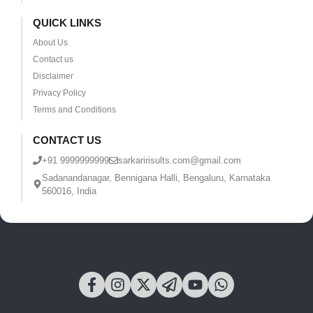
QUICK LINKS
About Us
Contact us
Disclaimer
Privacy Policy
Terms and Conditions
CONTACT US
+91 9999999999
sarkaririsults.com@gmail.com
Sadanandanagar, Bennigana Halli, Bengaluru, Karnataka
560016, India