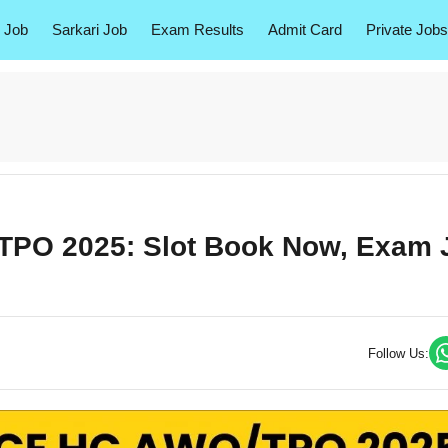
 Job
Sarkari Job
Exam Results
Admit Card
Private Jobs
TPO 2025: Slot Book Now, Exam 
Follow Us: