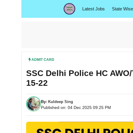
Skip
Latest Jobs
State Wise
to
content
ADMIT CARD
SSC Delhi Police HC AWO/
15-22
By:
Kuldeep Sing
Published on: 04 Dec 2025 09:25 PM