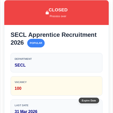
CLOSED
Process over
SECL Apprentice Recruitment
2026
POPULAR
DEPARTMENT
SECL
VACANCY
100
Expire Date
LAST DATE
31 Mar 2026