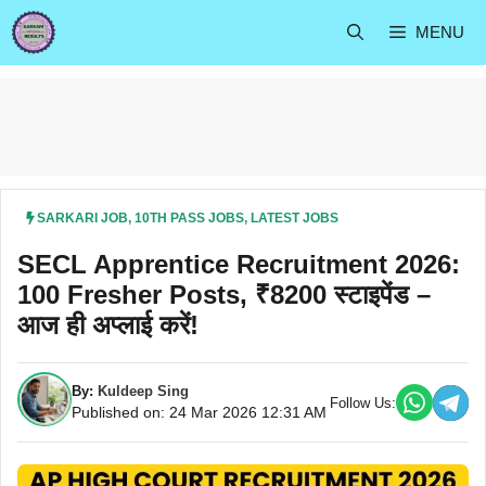
Skip
MENU
to
content
SARKARI JOB
,
10TH PASS JOBS
,
LATEST JOBS
SECL Apprentice Recruitment 2026:
100 Fresher Posts, ₹8200 स्टाइपेंड –
आज ही अप्लाई करें!
By:
Kuldeep Sing
Follow Us:
Published on: 24 Mar 2026 12:31 AM