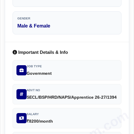
GENDER
Male & Female
Important Details & Info
JOB TYPE
Government
ADVT NO
SECL/BSP/HRD/NAPS/Apprentice 26-27/1394
SALARY
₹8200/month