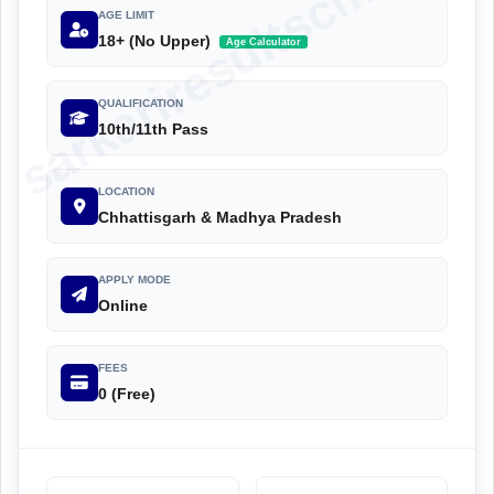
sarkariresultscm.com
AGE LIMIT
18+ (No Upper)
Age Calculator
QUALIFICATION
10th/11th Pass
LOCATION
Chhattisgarh & Madhya Pradesh
APPLY MODE
Online
FEES
0 (Free)