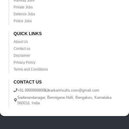
Railway Jobs
Private Jobs
Defence Jobs
Police Jobs
QUICK LINKS
About Us
Contact us
Disclaimer
Privacy Policy
Terms and Conditions
CONTACT US
+91 9999999999
sarkaririsults.com@gmail.com
Sadanandanagar, Bennigana Halli, Bengaluru, Karnataka
560016, India