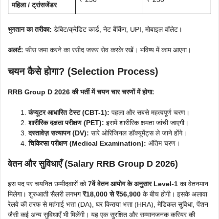
महिला / ट्रांसजेंडर
भुगतान का तरीका:
डेबिट/क्रेडिट कार्ड, नेट बैंकिंग, UPI, मोबाइल वॉलेट।
अलर्ट:
फीस जमा करने का रसीद जरूर सेव करके रखें। भविष्य में काम आएगा।
चयन कैसे होगा? (Selection Process)
RRB Group D 2026 की भर्ती में चयन चार चरणों में होगा:
कंप्यूटर आधारित टेस्ट (CBT-1):
पहला और सबसे महत्वपूर्ण चरण।
शारीरिक दक्षता परीक्षण (PET):
इसमें शारीरिक क्षमता जांची जाएगी।
दस्तावेज़ सत्यापन (DV):
सारे ओरिजिनल डॉक्यूमेंट्स ले जाने होंगे।
चिकित्सा परीक्षण (Medical Examination):
अंतिम चरण।
वेतन और सुविधाएँ (Salary RRB Group D 2026)
इस पद पर चयनित उम्मीदवारों को
7वें वेतन आयोग के अनुसार Level-1
का वेतनमान
मिलेगा। शुरुआती सैलरी लगभग
₹18,000 से ₹56,900
के बीच होगी। इसके अलावा
रेलवे की तरफ से महंगाई भत्ता (DA), घर किराया भत्ता (HRA), मेडिकल सुविधा, पेंशन
जैसी कई अन्य सुविधाएँ भी मिलेंगी। यह एक सुरक्षित और सम्मानजनक करियर की