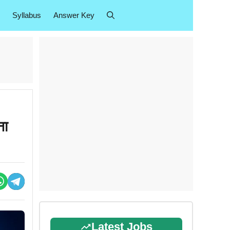
Syllabus
Answer Key
ना
Latest Jobs