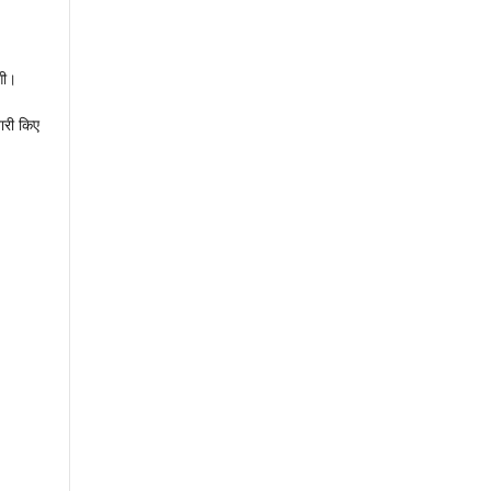
गी।
ारी किए