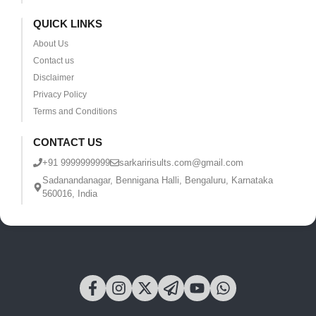
QUICK LINKS
About Us
Contact us
Disclaimer
Privacy Policy
Terms and Conditions
CONTACT US
+91 9999999999
sarkaririsults.com@gmail.com
Sadanandanagar, Bennigana Halli, Bengaluru, Karnataka
560016, India