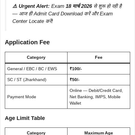
⚠️ Urgent Alert:
Exam
18 मार्च 2026
से शुरू हो रही है
— आज ही Admit Card Download करें और Exam
Center Locate करें!
Application Fee
Category
Fee
General / EBC / BC / EWS
₹100/-
SC / ST (Jharkhand)
₹50/-
Online — Debit/Credit Card,
Payment Mode
Net Banking, IMPS, Mobile
Wallet
Age Limit Table
Category
Maximum Age