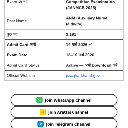
Exam का नाम
Competitive Examination
(JANMCE-2025)
ANM (Auxiliary Nurse
Post Name
Midwife)
कुल पद
3,181
Admit Card जारी
14 मार्च 2026 ✅
Exam Date
18–19 मार्च 2026
Admit Card Status
Active — अभी Download करें
Official Website
jssc.jharkhand.gov.in
Join WhatsApp Channel
Join Arattai Channel
Join Telegram Channel