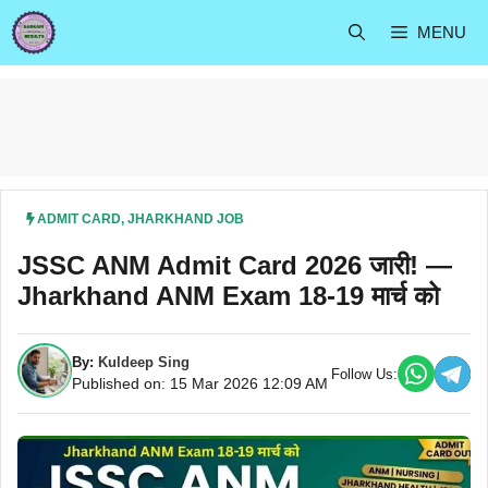
Skip
MENU
to
content
ADMIT CARD
,
JHARKHAND JOB
JSSC ANM Admit Card 2026 जारी! —
Jharkhand ANM Exam 18-19 मार्च को
By:
Kuldeep Sing
Follow Us:
Published on: 15 Mar 2026 12:09 AM