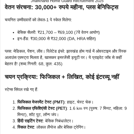
Jharkhand Home Guard Recruitment 2025
वेतन संरचना: 30,000+ रुपये महीना, प्लस बेनिफिट्स
चयनित उम्मीदवारों को लेवल-1 पे स्केल मिलेगा:
बेसिक सैलरी: ₹21,700 – ₹69,100 (7वें वेतन आयोग)
इन-हैंड: ₹30,000 से ₹32,000 (DA, HRA सहित)
प्लस: मेडिकल, पेंशन, लीव। रिलेटेड इंफो: झारखंड होम गार्ड में ओवरटाइम और रिस्क
अलाउंस एक्स्ट्रा मिलता है, खासकर इमरजेंसी ड्यूटी पर। ये प्राइवेट जॉब से कहीं
बेहतर है! (शब्द गिनती: 68, कुल: 435)
चयन प्रक्रिया: फिजिकल + लिखित, कोई इंटरव्यू नहीं
स्टेप्स सिंपल रखे गए हैं:
फिजिकल मेजरमेंट टेस्ट (PMT)
: हाइट, चेस्ट चेक।
फिजिकल एफिशिएंसी टेस्ट (PET)
: 1.6 km रन (पुरुष: 7 मिनट, महिला: 9
मिनट), शॉट पुट, लॉन्ग जंप।
हिंदी राइटिंग टेस्ट
: बेसिक निबंध/लेटर।
स्किल टेस्ट
: लोकल लैंग्वेज और बेसिक ट्रेनिंग।