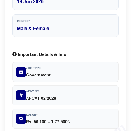
19 Jun 2026
GENDER
Male & Female
Important Details & Info
JOB TYPE
Government
ADVT NO
AFCAT 02/2026
SALARY
Rs. 56,100 – 1,77,500/-