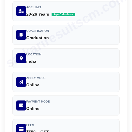
sarkariresultscm.com
AGE LIMIT
20-26 Years
Age Calculator
QUALIFICATION
Graduation
LOCATION
india
APPLY MODE
Online
PAYMENT MODE
Online
FEES