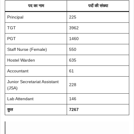
पद का नाम
पदों की संख्या
Principal
225
TGT
3962
PGT
1460
Staff Nurse (Female)
550
Hostel Warden
635
Accountant
61
Junior Secretariat Assistant
228
(JSA)
Lab Attendant
146
कुल
7267