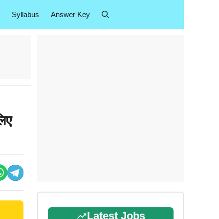
Syllabus
Answer Key
लिए
Latest Jobs