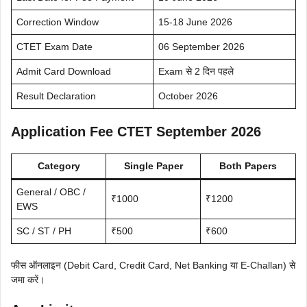
Correction Window
15-18 June 2026
CTET Exam Date
06 September 2026
Admit Card Download
Exam से 2 दिन पहले
Result Declaration
October 2026
Application Fee CTET September 2026
Category
Single Paper
Both Papers
General / OBC /
₹1000
₹1200
EWS
SC / ST / PH
₹500
₹600
फीस ऑनलाइन (Debit Card, Credit Card, Net Banking या E-Challan) से
जमा करें।