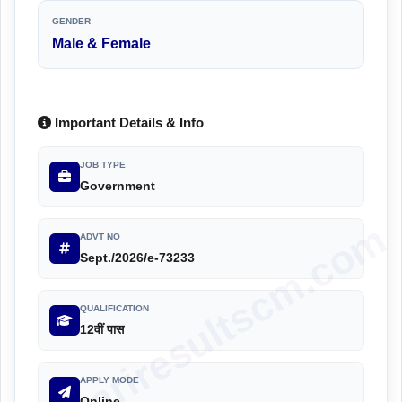
GENDER
Male & Female
Important Details & Info
JOB TYPE
Government
sarkariresultscm.com
ADVT NO
Sept./2026/e-73233
QUALIFICATION
12वीं पास
APPLY MODE
Online