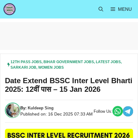
Skip
MENU
to
content
12TH PASS JOBS
,
BIHAR GOVERNMENT JOBS
,
LATEST JOBS
,
SARKARI JOB
,
WOMEN JOBS
Date Extend BSSC Inter Level Bharti
2025: 12वीं पास – 15 Jan 2026
By:
Kuldeep Sing
Follow Us:
Published on: 16 Dec 2025 07:33 AM