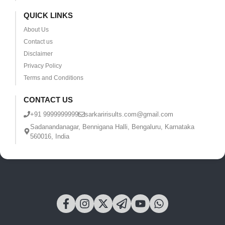
QUICK LINKS
About Us
Contact us
Disclaimer
Privacy Policy
Terms and Conditions
CONTACT US
+91 9999999999
sarkaririsults.com@gmail.com
Sadanandanagar, Bennigana Halli, Bengaluru, Karnataka
560016, India