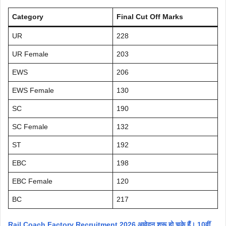
Category
Final Cut Off Marks
UR
228
UR Female
203
EWS
206
EWS Female
130
SC
190
SC Female
132
ST
192
EBC
198
EBC Female
120
BC
217
Rail Coach Factory Recruitment 2026 आवेदन शुरू हो चुके हैं। 10वीं