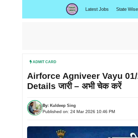
Skip
Latest Jobs
State Wise
to
content
ADMIT CARD
Airforce Agniveer Vayu 01
Details जारी – अभी चेक करें
By:
Kuldeep Sing
Published on: 24 Mar 2026 10:46 PM