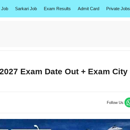
 Job
Sarkari Job
Exam Results
Admit Card
Private Jobs
/2027 Exam Date Out + Exam City
Follow Us: