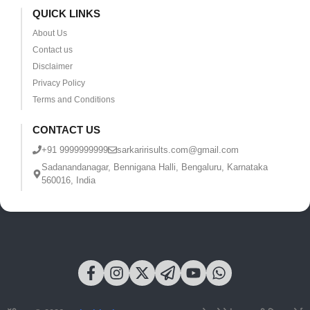
QUICK LINKS
About Us
Contact us
Disclaimer
Privacy Policy
Terms and Conditions
CONTACT US
+91 9999999999
sarkaririsults.com@gmail.com
Sadanandanagar, Bennigana Halli, Bengaluru, Karnataka
560016, India