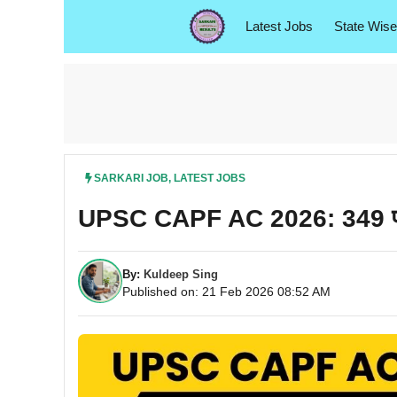
Skip
Latest Jobs
State Wise
to
content
SARKARI JOB
,
LATEST JOBS
UPSC CAPF AC 2026: 349 पद! स
By:
Kuldeep Sing
Published on: 21 Feb 2026 08:52 AM