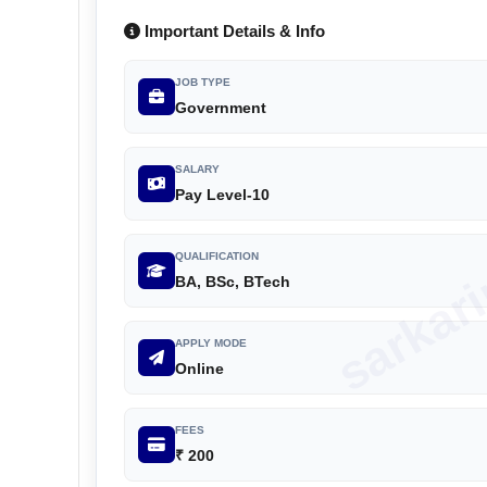
Important Details & Info
JOB TYPE
Government
sarkar
SALARY
Pay Level-10
QUALIFICATION
BA, BSc, BTech
APPLY MODE
Online
FEES
₹ 200