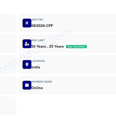
ADVT NO
08/2026-CPF
iresultscm.com
AGE LIMIT
20 Years , 25 Years
Age Calculator
LOCATION
india
PAYMENT MODE
Online