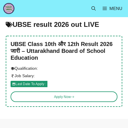
Skip
MENU
to
content
UBSE result 2026 out LIVE
UBSE Class 10th और 12th Result 2026
जारी – Uttarakhand Board of School
Education
Qualification:
Job Salary:
Last Date To Apply :
Apply Now