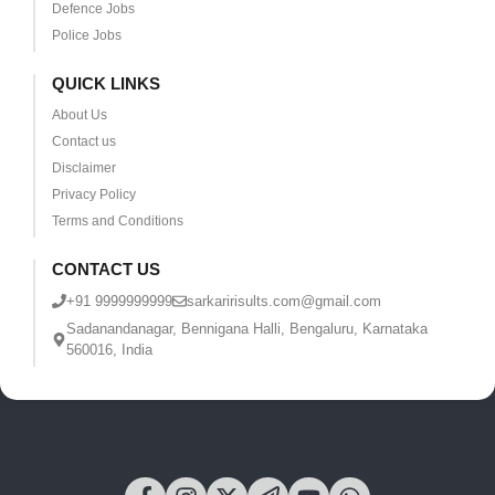
Defence Jobs
Police Jobs
QUICK LINKS
About Us
Contact us
Disclaimer
Privacy Policy
Terms and Conditions
CONTACT US
+91 9999999999
sarkaririsults.com@gmail.com
Sadanandanagar, Bennigana Halli, Bengaluru, Karnataka
560016, India