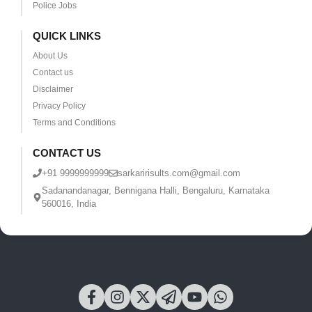
Police Jobs
QUICK LINKS
About Us
Contact us
Disclaimer
Privacy Policy
Terms and Conditions
CONTACT US
+91 9999999999
sarkaririsults.com@gmail.com
Sadanandanagar, Bennigana Halli, Bengaluru, Karnataka
560016, India