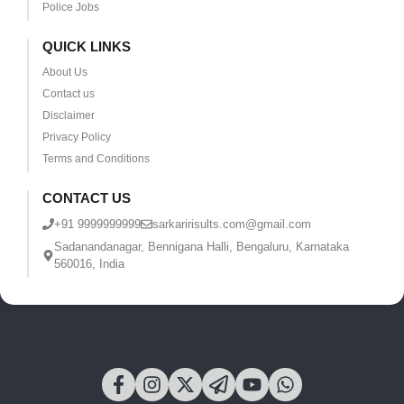
Police Jobs
QUICK LINKS
About Us
Contact us
Disclaimer
Privacy Policy
Terms and Conditions
CONTACT US
+91 9999999999
sarkaririsults.com@gmail.com
Sadanandanagar, Bennigana Halli, Bengaluru, Karnataka
560016, India