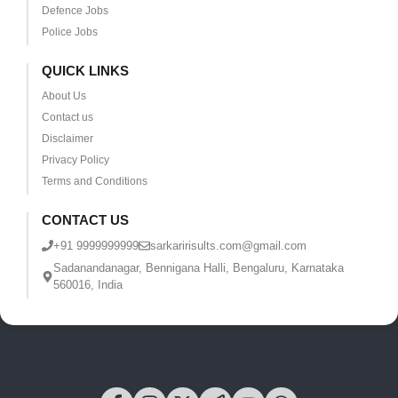
Defence Jobs
Police Jobs
QUICK LINKS
About Us
Contact us
Disclaimer
Privacy Policy
Terms and Conditions
CONTACT US
+91 9999999999
sarkaririsults.com@gmail.com
Sadanandanagar, Bennigana Halli, Bengaluru, Karnataka
560016, India