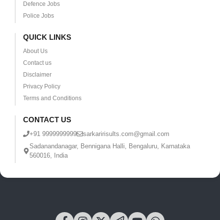
Defence Jobs
Police Jobs
QUICK LINKS
About Us
Contact us
Disclaimer
Privacy Policy
Terms and Conditions
CONTACT US
+91 9999999999
sarkaririsults.com@gmail.com
Sadanandanagar, Bennigana Halli, Bengaluru, Karnataka
560016, India