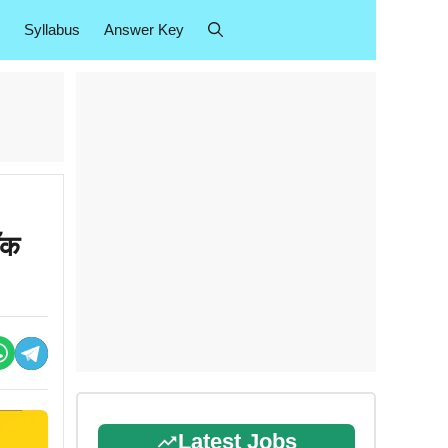
Syllabus
Answer Key
ॉक
Latest Jobs