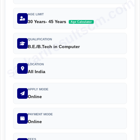
sarkariresultscm.com
AGE LIMIT
30 Years- 45 Years
Age Calculator
QUALIFICATION
B.E./B.Tech in Computer
LOCATION
All India
APPLY MODE
Online
PAYMENT MODE
Online
FEES