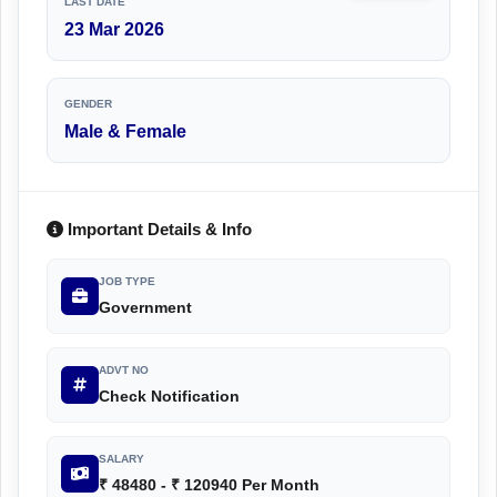
LAST DATE
23 Mar 2026
GENDER
Male & Female
Important Details & Info
JOB TYPE
Government
ADVT NO
Check Notification
SALARY
₹ 48480 - ₹ 120940 Per Month