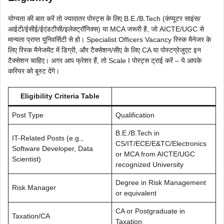
योग्यता की बात करें तो ज्यादातर पोस्ट्स के लिए B.E./B.Tech (कंप्यूटर साइंस/
आईटी/ईसीई/ईएंडटीसी/इलेक्ट्रॉनिक्स) या MCA जरूरी है, जो AICTE/UGC से
मान्यता प्राप्त यूनिवर्सिटी से हो। Specialist Officers Vacancy रिस्क मैनेजर के
लिए रिस्क मैनेजमेंट में डिग्री, और टैक्सेशन/सीए के लिए CA या पोस्टग्रेजुएट इन
टैक्सेशन चाहिए। अगर आप फ्रेशर हैं, तो Scale I पोस्ट्स ट्राई करें – ये आपके
करियर को बूस्ट देंगे।
Eligibility Criteria Table
Post Type
Qualification
B.E./B.Tech in
IT-Related Posts (e.g.,
CS/IT/ECE/E&TC/Electronics
Software Developer, Data
or MCA from AICTE/UGC
Scientist)
recognized University
Degree in Risk Management
Risk Manager
or equivalent
CA or Postgraduate in
Taxation/CA
Taxation