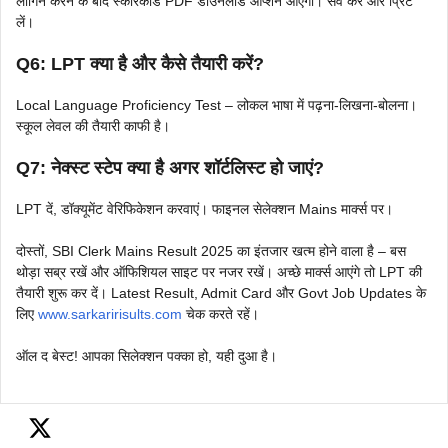
लॉगिन करने के बाद स्कोरकार्ड PDF डाउनलोड ऑप्शन आएगा। सेव करें और प्रिंट
लें।
Q6: LPT क्या है और कैसे तैयारी करें?
Local Language Proficiency Test – लोकल भाषा में पढ़ना-लिखना-बोलना।
स्कूल लेवल की तैयारी काफी है।
Q7: नेक्स्ट स्टेप क्या है अगर शॉर्टलिस्ट हो जाएं?
LPT दें, डॉक्यूमेंट वेरिफिकेशन करवाएं। फाइनल सेलेक्शन Mains मार्क्स पर।
दोस्तों, SBI Clerk Mains Result 2025 का इंतजार खत्म होने वाला है – बस
थोड़ा सब्र रखें और ऑफिशियल साइट पर नजर रखें। अच्छे मार्क्स आएंगे तो LPT की
तैयारी शुरू कर दें। Latest Result, Admit Card और Govt Job Updates के
लिए
www.sarkaririsults.com
चेक करते रहें।
ऑल द बेस्ट! आपका सिलेक्शन पक्का हो, यही दुआ है।