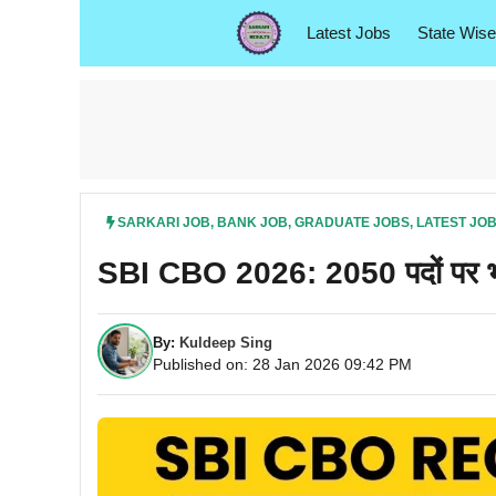
Skip
Latest Jobs
State Wise
to
content
SARKARI JOB
,
BANK JOB
,
GRADUATE JOBS
,
LATEST JO
SBI CBO 2026: 2050 पदों पर भर्त
By:
Kuldeep Sing
Published on: 28 Jan 2026 09:42 PM